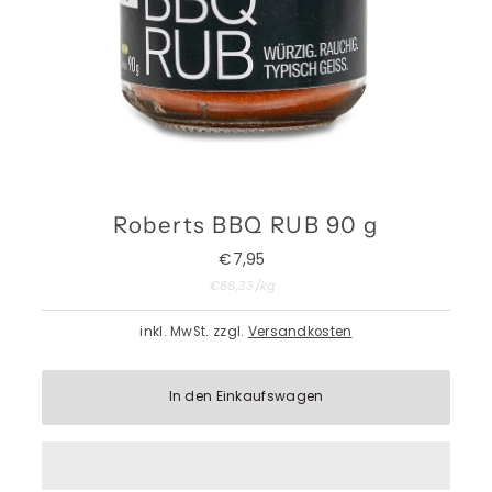
Roberts BBQ RUB 90 g
€7,95
Regulärer
Preis
Stückpreis
pro
€88,33
/
kg
inkl. MwSt. zzgl.
Versandkosten
In den Einkaufswagen