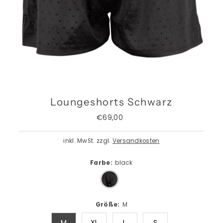
Loungeshorts Schwarz
€69,00
Regulärer
Preis
inkl. MwSt. zzgl.
Versandkosten
Farbe:
black
Größe:
M
M
XL
L
S