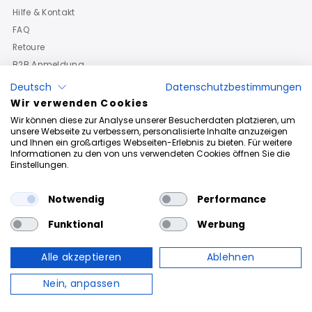
Hilfe & Kontakt
FAQ
Retoure
B2B Anmeldung
Deutsch
Datenschutzbestimmungen
Wir verwenden Cookies
Wir können diese zur Analyse unserer Besucherdaten platzieren, um
unsere Webseite zu verbessern, personalisierte Inhalte anzuzeigen
und Ihnen ein großartiges Webseiten-Erlebnis zu bieten. Für weitere
Informationen zu den von uns verwendeten Cookies öffnen Sie die
Einstellungen.
Notwendig
Performance
Funktional
Werbung
Alle akzeptieren
Ablehnen
Urheberrechte © 2026
Roberto Geissini
. Powered By Roberto
Geissini
Nein, anpassen