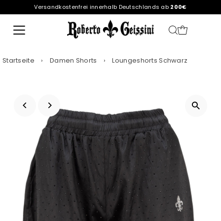
Versandkostenfrei innerhalb Deutschlands ab
200€
Direkt zum Inhalt
Startseite
›
Damen Shorts
›
Loungeshorts Schwarz