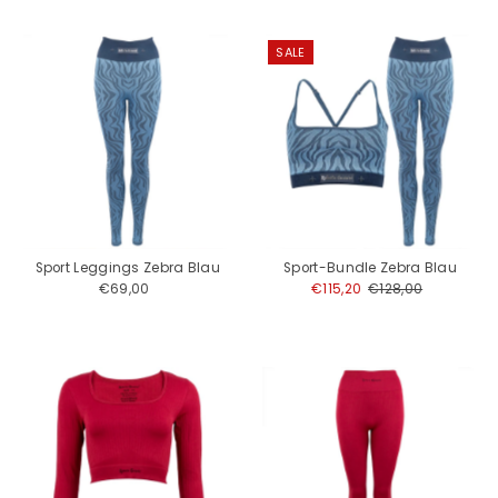
SALE
Sport Leggings Zebra Blau
Sport-Bundle Zebra Blau
€69,00
Regulärer
Angebotspreis
€115,20
Regulärer
€128,00
Preis
Preis