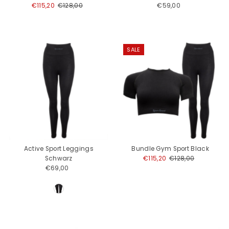
Angebotspreis
€115,20
Regulärer
€128,00
€59,00
Regulärer
Preis
Preis
SALE
Active Sport Leggings
Bundle Gym Sport Black
Schwarz
Angebotspreis
€115,20
Regulärer
€128,00
€69,00
Regulärer
Preis
Preis