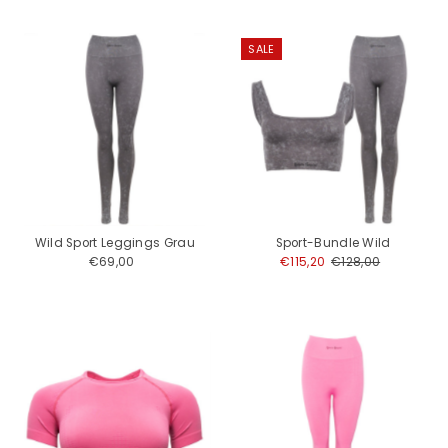
SALE
Wild Sport Leggings Grau
Sport-Bundle Wild
€69,00
Regulärer
Angebotspreis
€115,20
Regulärer
€128,00
Preis
Preis