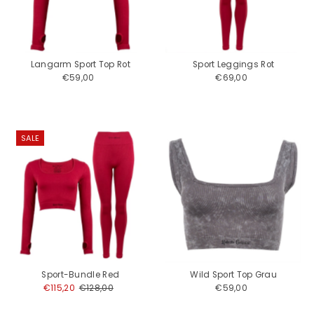
Langarm Sport Top Rot
Sport Leggings Rot
€59,00
Regulärer
€69,00
Regulärer
Preis
Preis
SALE
Sport-Bundle Red
Wild Sport Top Grau
Angebotspreis
€115,20
Regulärer
€128,00
€59,00
Regulärer
Preis
Preis