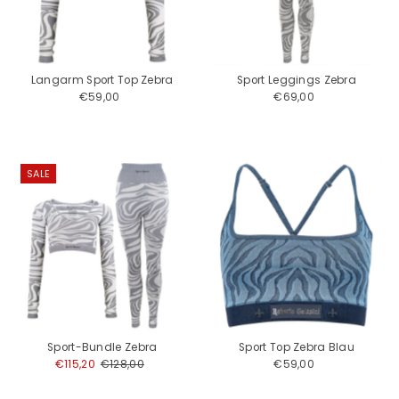
Preis, niedrig nach
hoch
Preis, hoch nach
niedrig
Langarm Sport Top Zebra
Sport Leggings Zebra
Datum, alt zu neu
€59,00
Regulärer
€69,00
Regulärer
Preis
Preis
Datum, neu zu alt
SALE
Sport-Bundle Zebra
Sport Top Zebra Blau
Angebotspreis
€115,20
Regulärer
€128,00
€59,00
Regulärer
Preis
Preis