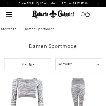
Code SKULLLIQUID eingeben → 2 Trays GRATIS!* 🎁
Direkt zum Inhalt
Startseite
›
Damen Sportmode
Damen Sportmode
Relevanz
Filter
Ausgewählt
Am relevantesten
meistverkauft
Alphabetisch, A-Z
Alphabetisch, Z-A