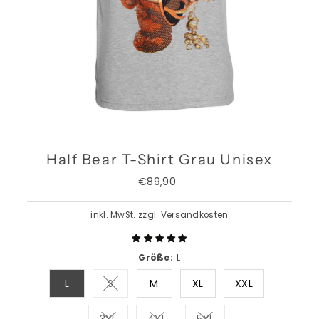
Half Bear T-Shirt Grau Unisex
€89,90
Regulärer
Preis
inkl. MwSt. zzgl.
Versandkosten
Größe:
L
L
S
M
XL
XXL
Variante ausverkauft oder nicht verfügb
3XL
4XL
5XL