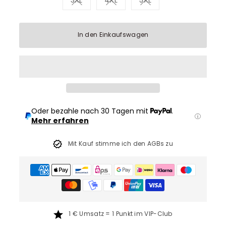
Variante ausverkauft oder nicht verfügb
Variante ausverkauft oder nich
Variante ausverkauft 
In den Einkaufswagen
Oder bezahle nach 30 Tagen mit
.
Mehr erfahren
Mit Kauf stimme ich den AGBs zu
1 € Umsatz = 1 Punkt im VIP-Club