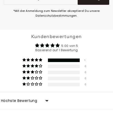
Adresse
eingeben
*Mit der Anmeldung zum Newsletter akzeptierst Du unsere
Datenschutzbestimmungen.
Kundenbewertungen
5.00 von 5
Basierend auf 1 Bewertung
1
0
0
0
0
Sort by