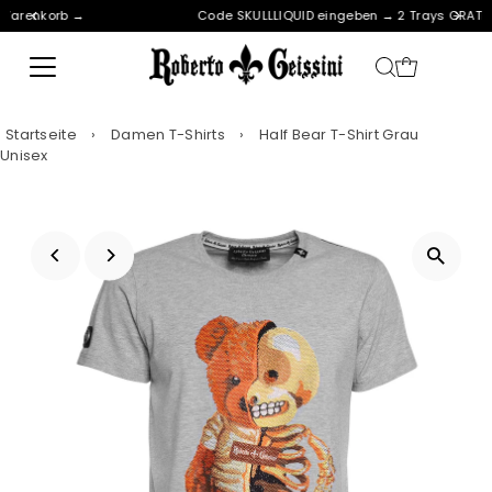
Code SKULLLIQUID eingeben → 2 Trays GRATIS!* 🎁
Direkt zum Inhalt
Startseite
›
Damen T-Shirts
›
Half Bear T-Shirt Grau
Unisex