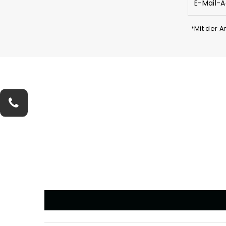
Mail-
Adresse
eingeben
*Mit der 