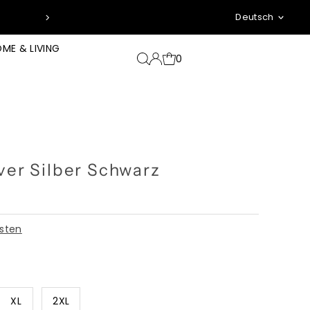
Sprache
*zzgl. Pfand & Ver
Deutsch
ME & LIVING
0
ver Silber Schwarz
sten
XL
2XL