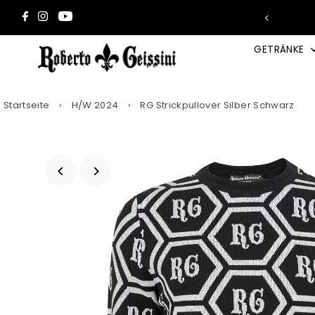
Direkt zum Inhalt
 2 Wunsch-Trays in den Warenkorb →
GETRÄNKE
Startseite
›
H/W 2024
›
RG Strickpullover Silber Schwarz