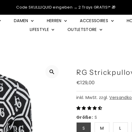
Code SKULLLIQUID eingeben → 2 Trays GRATIS!* 🎁
DAMEN
HERREN
ACCESSOIRES
HO
LIFESTYLE
OUTLETSTORE
RG Strickpullo
Regulärer
€129,00
Preis
inkl. MwSt. zzgl.
Versandko
Größe:
S
S
M
L