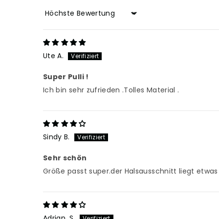
Sort by
Ute A.
Super Pulli !
Ich bin sehr zufrieden .Tolles Material .
Sindy B.
Sehr schön
Größe passt super.der Halsausschnitt liegt etwas
Adrian. S.