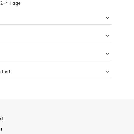
n 2-4 Tage
erheit
!
!