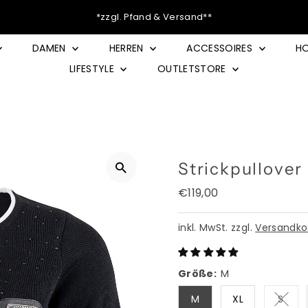
*zzgl. Pfand & Versand**
DAMEN
HERREN
ACCESSOIRES
HO
LIFESTYLE
OUTLETSTORE
Strickpullover
Regulärer
€119,00
Preis
inkl. MwSt. zzgl.
Versandko
Größe:
M
M
XL
S
Varia