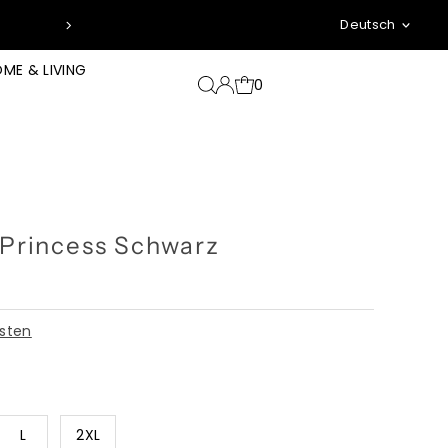
Sprache
🥵 Für 100 € shoppen → 2 Wunsch-T
Deutsch
ME & LIVING
0
 Princess Schwarz
sten
L
2XL
nte ausverkauft oder nicht verfügbar