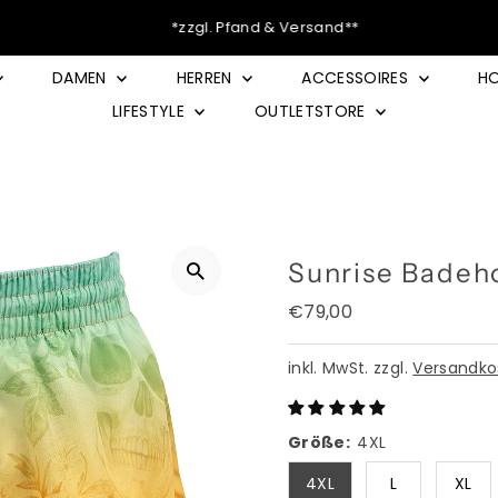
*zzgl. Pfand & Versand**
DAMEN
HERREN
ACCESSOIRES
HO
LIFESTYLE
OUTLETSTORE
Sunrise Badeh
Regulärer
€79,00
Preis
inkl. MwSt. zzgl.
Versandko
Größe:
4XL
4XL
L
XL