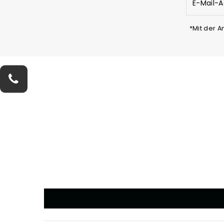
Mail-
Adresse
eingeben
*Mit der 