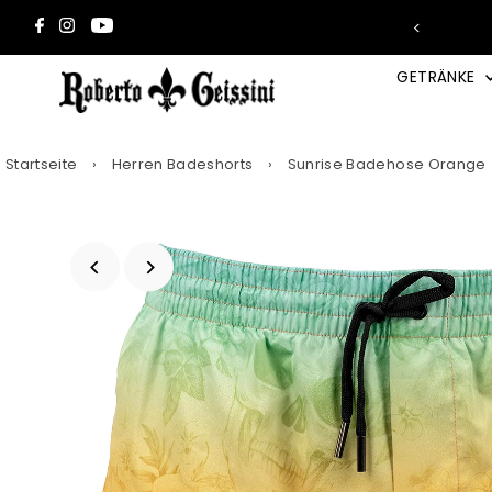
Direkt zum Inhalt
eingeben → 2 Trays GRATIS!* 🎁
GETRÄNKE
Startseite
›
Herren Badeshorts
›
Sunrise Badehose Orange