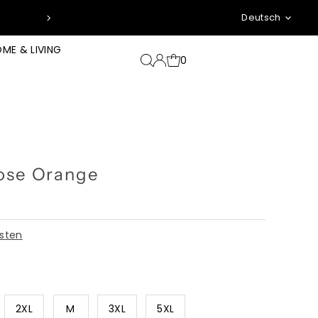
Sprache
🥵 Für 100 € shoppen → 2 Wunsch-T
Deutsch
ME & LIVING
0
ose Orange
sten
2XL
M
3XL
5XL