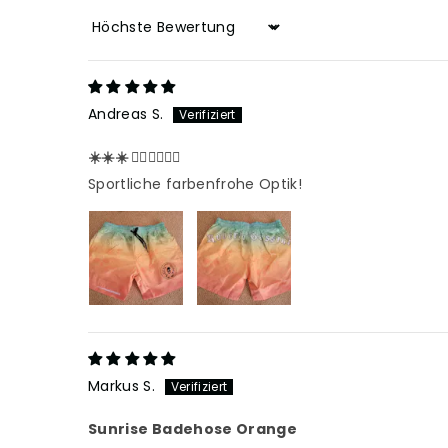
Sort by
Andreas S.
☀️☀️☀️ 🏊‍♂️🏊‍♂️🏊‍♂️
Sportliche farbenfrohe Optik!
Markus S.
Sunrise Badehose Orange