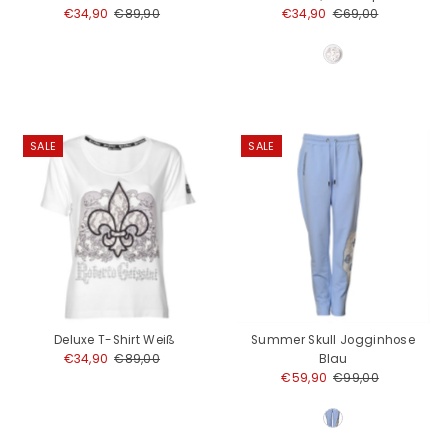
Angebotspreis
€34,90
Regulärer
€89,90
Angebotspreis
€34,90
Regulärer
€69,00
Preis
Preis
SALE
SALE
Deluxe T-Shirt Weiß
Summer Skull Jogginhose
Angebotspreis
€34,90
Regulärer
€89,00
Blau
Preis
Angebotspreis
€59,90
Regulärer
€99,00
Preis