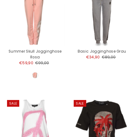
Summer Skull Jogginghose
Basic Jogginghose Grau
Rosa
Angebotspreis
€34,90
Regulärer
€89,00
Angebotspreis
€59,90
Regulärer
€99,00
Preis
Preis
SALE
SALE