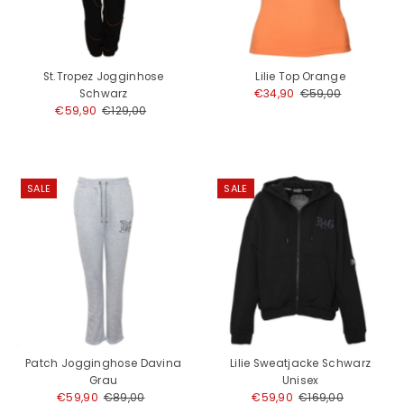
St.Tropez Jogginhose
Lilie Top Orange
Schwarz
Angebotspreis
€34,90
Regulärer
€59,00
Angebotspreis
€59,90
Regulärer
€129,00
Preis
Preis
SALE
SALE
Patch Jogginghose Davina
Lilie Sweatjacke Schwarz
Grau
Unisex
Angebotspreis
€59,90
Regulärer
€89,00
Angebotspreis
€59,90
Regulärer
€169,00