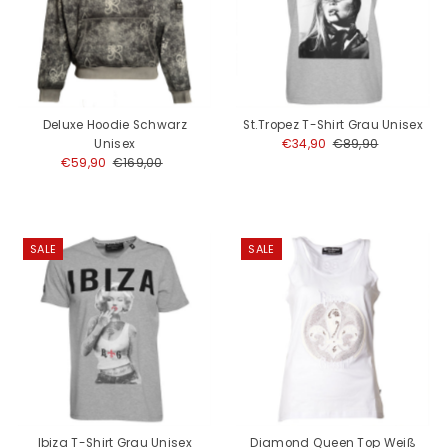
Deluxe Hoodie Schwarz
St.Tropez T-Shirt Grau Unisex
Unisex
Angebotspreis
€34,90
Regulärer
€89,90
Angebotspreis
€59,90
Regulärer
€169,00
Preis
Preis
SALE
SALE
Ibiza T-Shirt Grau Unisex
Diamond Queen Top Weiß