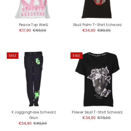
Peace Top Weiß
Skull Palm T-Shirt Schwarz
Angebotspreis
€17,90
Regulärer
€59,90
Angebotspreis
€34,90
Regulärer
€89,00
Preis
Preis
SALE
SALE
X Jogginghose Schwarz
Flower Skull T-Shirt Schwarz
Grün
Angebotspreis
€34,90
Regulärer
€79,00
Angebotspreis
€34,90
Regulärer
€89,00
Preis
Preis