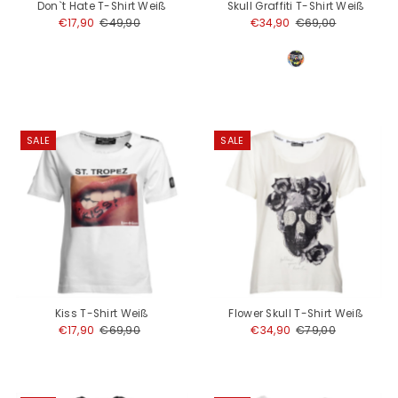
Don`t Hate T-Shirt Weiß
Skull Graffiti T-Shirt Weiß
Angebotspreis
€17,90
Regulärer
€49,90
Angebotspreis
€34,90
Regulärer
€69,00
Preis
Preis
SALE
SALE
Kiss T-Shirt Weiß
Flower Skull T-Shirt Weiß
Angebotspreis
€17,90
Regulärer
€69,90
Angebotspreis
€34,90
Regulärer
€79,00
Preis
Preis