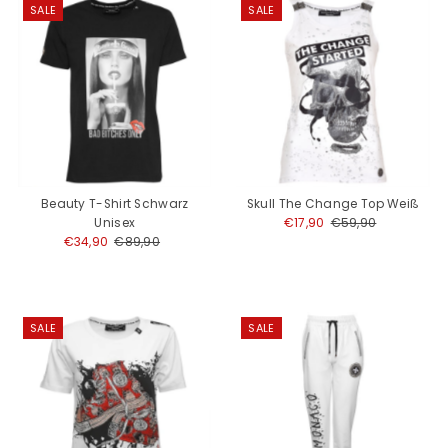
SALE
SALE
Beauty T-Shirt Schwarz
Skull The Change Top Weiß
Unisex
Angebotspreis
€17,90
Regulärer
€59,90
Angebotspreis
€34,90
Regulärer
€89,90
Preis
Preis
SALE
SALE