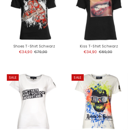
Shoes T-Shirt Schwarz
Kiss T-Shirt Schwarz
Angebotspreis
€34,90
Regulärer
€79,90
Angebotspreis
€34,90
Regulärer
€69,90
Preis
Preis
SALE
SALE