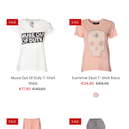
SALE
SALE
Muse Out Of Duty T-Shirt
Summer Skull T-Shirt Rosa
Weiß
Angebotspreis
€34,90
Regulärer
€59,00
Angebotspreis
€17,90
Regulärer
€49,90
Preis
Preis
SALE
SALE