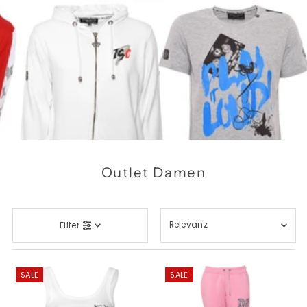
Outlet Damen
Relevanz
Filter
Ausgewählt
Am relevantesten
SALE
SALE
meistverkauft