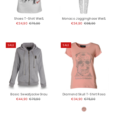
Shoes T-Shirt Weiß
Monaco Jogginghose Weiß
Angebotspreis
€34,90
Regulärer
€79,90
Angebotspreis
€34,90
Regulärer
€98,90
Preis
Preis
SALE
SALE
Basic Sweatjacke Grau
Diamond Skull T-Shirt Rosa
Angebotspreis
€44,90
Regulärer
€79,90
Angebotspreis
€34,90
Regulärer
€75,00
Preis
Preis