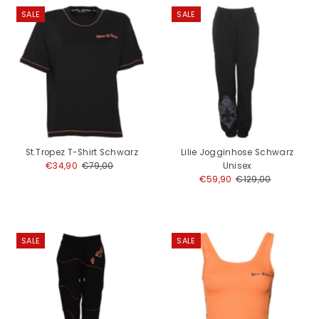
SALE
SALE
St.Tropez T-Shirt Schwarz
Lilie Jogginhose Schwarz
Angebotspreis
€34,90
Regulärer
€79,00
Unisex
Preis
Angebotspreis
€59,90
Regulärer
€129,00
Preis
SALE
SALE