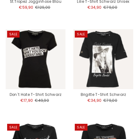
St.Tropez Jogginhose Blau
Lilie T-Shirt Schwarz Unisex
Angebotspreis
€59,90
Regulärer
€129,00
Angebotspreis
€34,90
Regulärer
€79,00
Preis
Preis
SALE
SALE
Don`t Hate T-Shirt Schwarz
Brigitte T-Shirt Schwarz
Angebotspreis
€17,90
Regulärer
€49,90
Angebotspreis
€34,90
Regulärer
€79,00
Preis
Preis
SALE
SALE