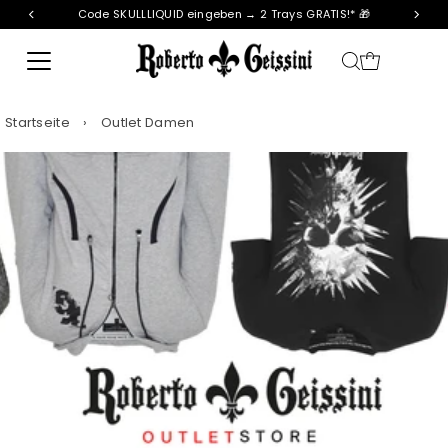
Code SKULLLIQUID eingeben → 2 Trays GRATIS!* 🎁
Direkt zum Inhalt
Startseite
›
Outlet Damen