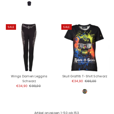
SALE
SALE
Wings Damen Leggins
Skull Graffiti T-Shirt Schwarz
Schwarz
Angebotspreis
€34,90
Regulärer
€69,00
Angebotspreis
€34,90
Regulärer
€99,00
Preis
Preis
Artikel anzeigen 1-50 ab 153.