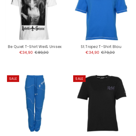
Be Quiet T-Shirt Weiß Unisex
St.Tropez T-Shirt Blau
Angebotspreis
€34,90
Regulärer
€89,90
Angebotspreis
€34,90
Regulärer
€79,00
Preis
Preis
SALE
SALE