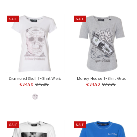
SALE
SALE
Diamond Skull T-Shirt Weiß
Money House T-Shirt Grau
Angebotspreis
€34,90
Regulärer
€75,00
Angebotspreis
€34,90
Regulärer
€79,90
Preis
Preis
SALE
SALE