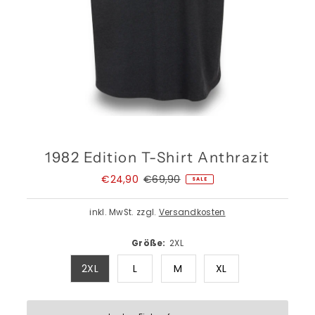
1982 Edition T-Shirt Anthrazit
Angebotspreis
€24,90
Regulärer
€69,90
SALE
Preis
inkl. MwSt. zzgl.
Versandkosten
Größe:
2XL
2XL
L
M
XL