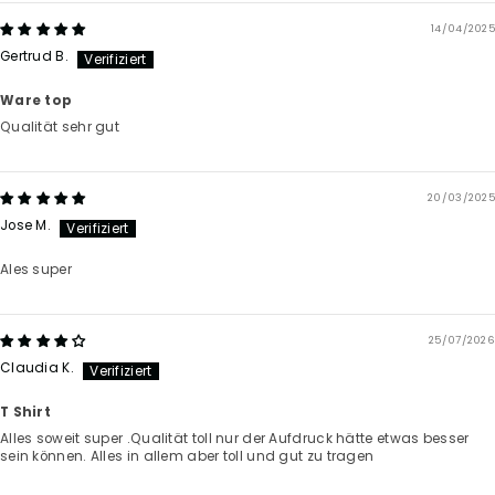
14/04/2025
Gertrud B.
Ware top
Qualität sehr gut
20/03/2025
Jose M.
Ales super
25/07/2026
Claudia K.
T Shirt
Alles soweit super .Qualität toll nur der Aufdruck hätte etwas besser
sein können. Alles in allem aber toll und gut zu tragen