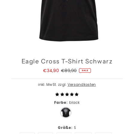
Eagle Cross T-Shirt Schwarz
Angebotspreis
€34,90
Regulärer
€89,90
SALE
Preis
inkl. MwSt. zzgl.
Versandkosten
Farbe:
black
Größe:
S