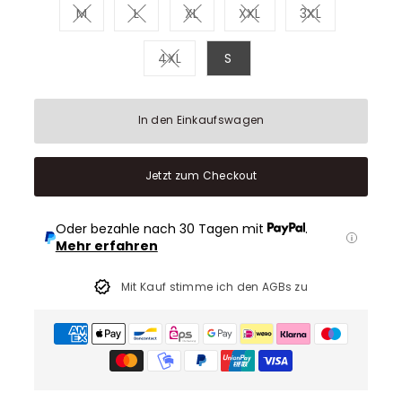
M
L
XL
XXL
3XL
Variante ausverkauft oder nicht verfügbar
Variante ausverkauft oder nicht verfügb
Variante ausverkauft oder nicht
Variante ausverkauft o
Variante ausv
4XL
S
Variante ausverkauft oder nicht ve
In den Einkaufswagen
Jetzt zum Checkout
Oder bezahle nach 30 Tagen mit
.
Mehr erfahren
Mit Kauf stimme ich den AGBs zu