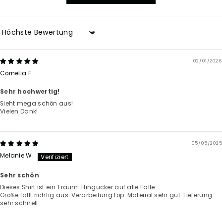
Sort by
02/01/2026
Cornelia F.
Sehr hochwertig!
Sieht mega schön aus!
Vielen Dank!
05/05/2025
Melanie W.
Sehr schön
Dieses Shirt ist ein Traum. Hingucker auf alle Fälle.
Größe fällt richtig aus. Verarbeitung top. Material sehr gut. Lieferung
sehr schnell.