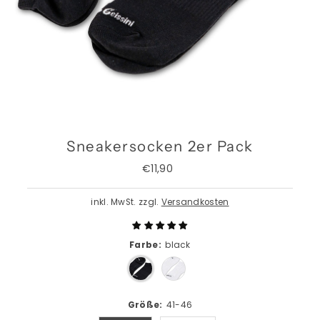
Sneakersocken 2er Pack
€11,90
Regulärer
Preis
inkl. MwSt. zzgl.
Versandkosten
Farbe:
black
Größe:
41-46