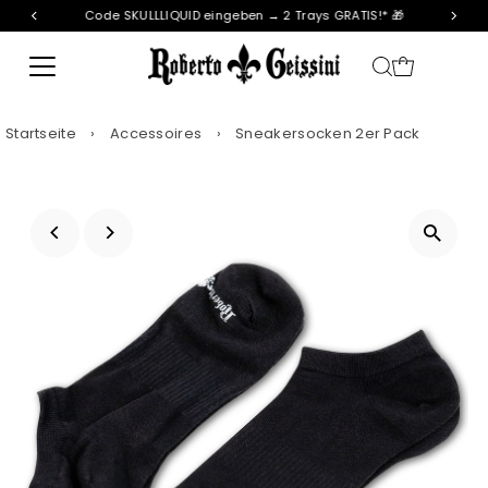
Code SKULLLIQUID eingeben → 2 Trays GRATIS!* 🎁
Direkt zum Inhalt
Startseite
›
Accessoires
›
Sneakersocken 2er Pack