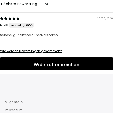
Sort by
28/05/2026
Silvia
Schöne, gut sitzende Sneakersocken
Wie werden Bewertungen gesammelt?
Widerruf einreichen
Allgemein
Impressum