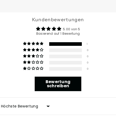
Kundenbewertungen
5.00 von 5
Basierend auf 1 Bewertung
1
0
0
0
0
Bewertung
schreiben
Sort by