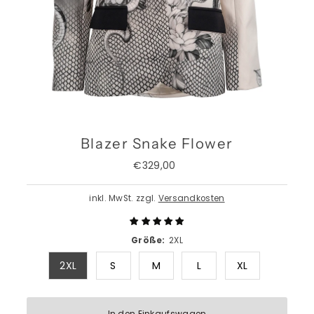
Blazer Snake Flower
€329,00
Regulärer
Preis
inkl. MwSt. zzgl.
Versandkosten
Größe:
2XL
2XL
S
M
L
XL