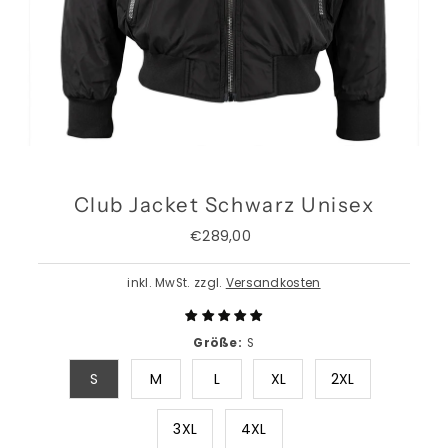
Club Jacket Schwarz Unisex
€289,00
Regulärer
Preis
inkl. MwSt. zzgl.
Versandkosten
Größe:
S
S
M
L
XL
2XL
3XL
4XL