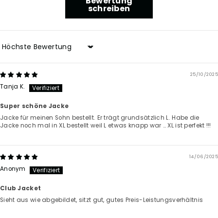
Bewertung
schreiben
Sort by
25/10/2025
Tanja K.
Super schöne Jacke
Jacke für meinen Sohn bestellt. Er trägt grundsätzlich L. Habe die
Jacke noch mal in XL bestellt weil L etwas knapp war … XL ist perfekt !!!
14/06/2025
Anonym
Club Jacket
Sieht aus wie abgebildet, sitzt gut, gutes Preis-Leistungsverhältnis