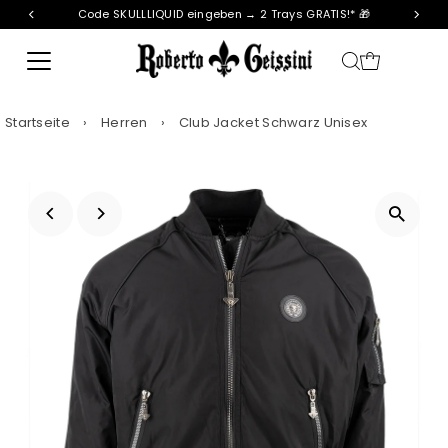
Code SKULLLIQUID eingeben → 2 Trays GRATIS!* 🎁
Direkt zum Inhalt
Startseite
›
Herren
›
Club Jacket Schwarz Unisex