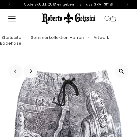
Code SKULLLIQUID eingeben → 2 Trays GRATIS!* 🎁
Direkt zum Inhalt
Startseite
›
Sommerkollektion Herren
›
Artwork
Badehose