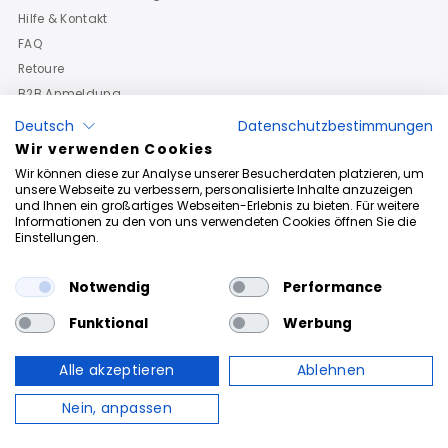
Hilfe & Kontakt
FAQ
Retoure
B2B Anmeldung
Deutsch
Datenschutzbestimmungen
Wir verwenden Cookies
Wir können diese zur Analyse unserer Besucherdaten platzieren, um
unsere Webseite zu verbessern, personalisierte Inhalte anzuzeigen
und Ihnen ein großartiges Webseiten-Erlebnis zu bieten. Für weitere
Informationen zu den von uns verwendeten Cookies öffnen Sie die
Einstellungen.
Notwendig
Performance
Funktional
Werbung
Alle akzeptieren
Ablehnen
Urheberrechte © 2026
Roberto Geissini
. Powered By Roberto
Geissini
Nein, anpassen