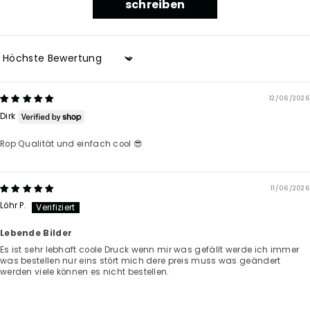
schreiben
Sort by
12/06/2026
Dirk
Rop Qualität und einfach cool 😎
11/06/2026
Löhr P.
Lebende Bilder
Es ist sehr lebhaft coole Druck wenn mir was gefällt werde ich immer
was bestellen nur eins stört mich dere preis muss was geändert
werden viele können es nicht bestellen.