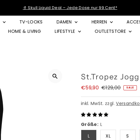
🥤 Skull Liquid Deal – Jede Dose nur 99 Cent*
E
TV-LOOKS
DAMEN
HERREN
ACCE
HOME & LIVING
LIFESTYLE
OUTLETSTORE
St.Tropez Jog
Angebotspreis
€59,90
Regulärer
€129,00
SALE
Preis
inkl. MwSt. zzgl.
Versandko
Größe:
L
L
XL
S