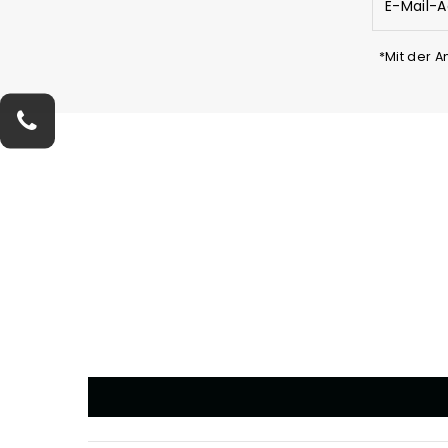
Mail-
Adresse
eingeben
*Mit der 