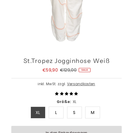
St.Tropez Jogginhose Weiß
Angebotspreis
€59,90
Regulärer
€129,00
SALE
Preis
inkl. MwSt. zzgl.
Versandkosten
Größe:
XL
XL
L
S
M