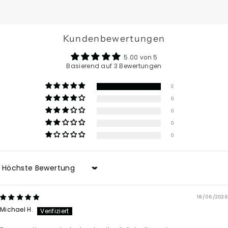
Kundenbewertungen
5.00 von 5
Basierend auf 3 Bewertungen
3
0
0
0
0
Sort by
18/06/2026
Michael H.