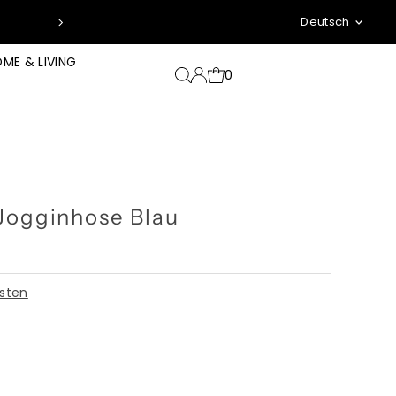
Sprache
*zzgl. Pfand & Ver
Deutsch
ME & LIVING
0
Jogginhose Blau
sten