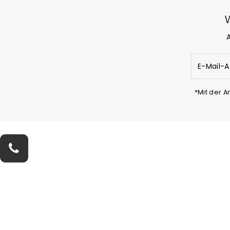
E-
Mail-
Adresse
eingeben
*Mit der 