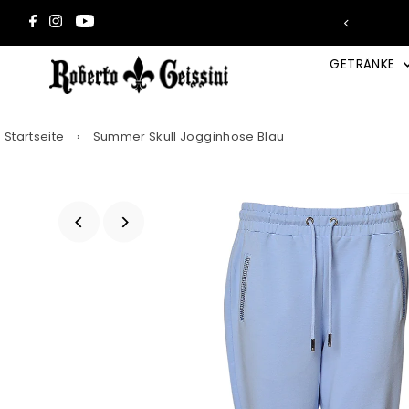
Direkt zum Inhalt
 2 Wunsch-Trays in den Warenkorb →
GETRÄNKE
Startseite
›
Summer Skull Jogginhose Blau