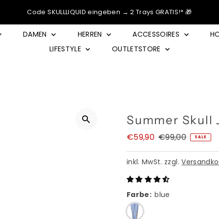
Code SKULLLIQUID eingeben → 2 Trays GRATIS!* 🎁
DAMEN
HERREN
ACCESSOIRES
HO
LIFESTYLE
OUTLETSTORE
Summer Skull 
Angebotspreis
€59,90
Regulärer
€99,00
SALE
Preis
inkl. MwSt. zzgl.
Versandko
Farbe:
blue