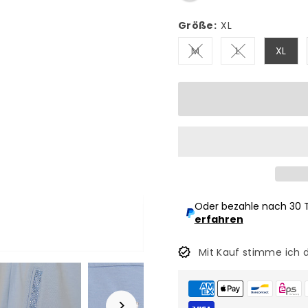
Größe:
XL
M
L
XL
Variante ausverkauft 
Variante ausv
Oder bezahle nach 30 
erfahren
Mit Kauf stimme ich 