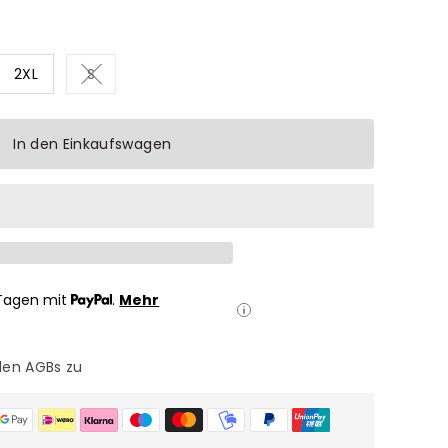
2XL
S
oder nicht verfügbar
erkauft oder nicht verfügbar
Variante ausverkauft oder nicht verfügbar
In den Einkaufswagen
Tagen mit
.
Mehr
den AGBs zu