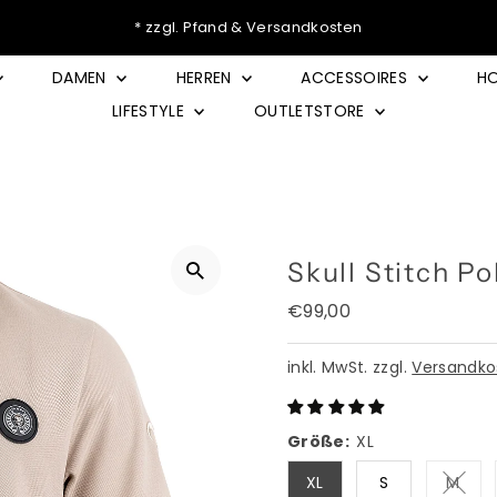
* zzgl. Pfand & Versandkosten
DAMEN
HERREN
ACCESSOIRES
HO
LIFESTYLE
OUTLETSTORE
Skull Stitch Po
Regulärer
€99,00
Preis
inkl. MwSt. zzgl.
Versandko
Größe:
XL
XL
S
M
Varia