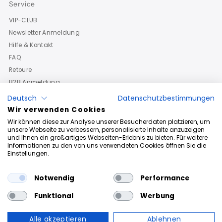
Service
VIP-CLUB
Newsletter Anmeldung
Hilfe & Kontakt
FAQ
Retoure
B2B Anmeldung
Deutsch
Datenschutzbestimmungen
Wir verwenden Cookies
Wir können diese zur Analyse unserer Besucherdaten platzieren, um
unsere Webseite zu verbessern, personalisierte Inhalte anzuzeigen
und Ihnen ein großartiges Webseiten-Erlebnis zu bieten. Für weitere
Informationen zu den von uns verwendeten Cookies öffnen Sie die
Einstellungen.
Notwendig
Performance
Funktional
Werbung
Alle akzeptieren
Ablehnen
Urheberrechte © 2026
Roberto Geissini
. Powered By Roberto