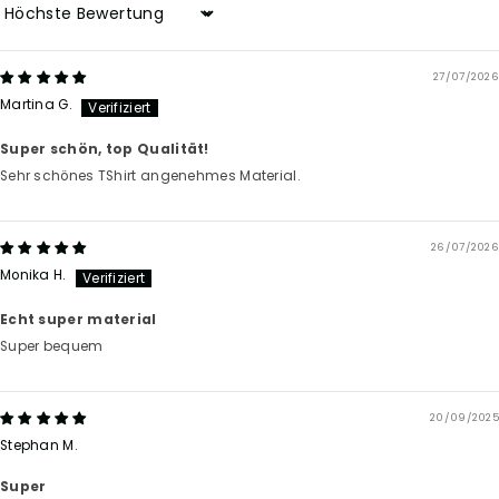
Sort by
27/07/2026
Martina G.
Super schön, top Qualität!
Sehr schönes TShirt angenehmes Material.
26/07/2026
Monika H.
Echt super material
Super bequem
20/09/2025
Stephan M.
Super