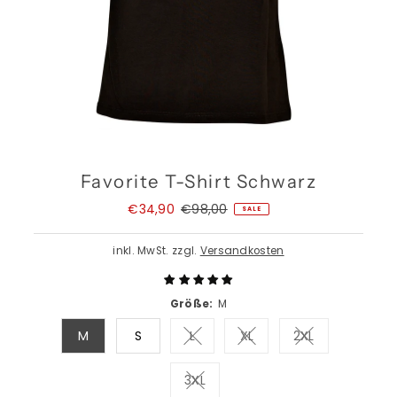
Favorite T-Shirt Schwarz
Angebotspreis
€34,90
Regulärer
€98,00
SALE
Preis
inkl. MwSt. zzgl.
Versandkosten
Größe:
M
M
S
L
XL
2XL
Variante ausverkauft oder nich
Variante ausverkauft o
Variante ausve
3XL
Variante ausverkauft oder nich