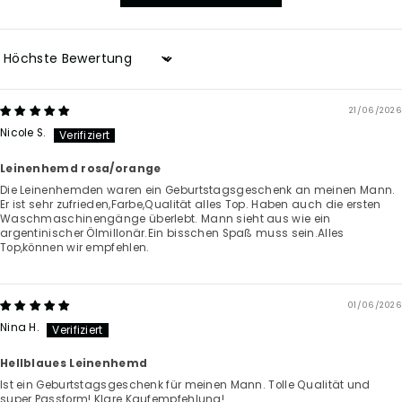
Sort by
21/06/2026
Nicole S.
Leinenhemd rosa/orange
Die Leinenhemden waren ein Geburtstagsgeschenk an meinen Mann.
Er ist sehr zufrieden,Farbe,Qualität alles Top. Haben auch die ersten
Waschmaschinengänge überlebt. Mann sieht aus wie ein
argentinischer Ölmillonär.Ein bisschen Spaß muss sein.Alles
Top,können wir empfehlen.
01/06/2026
Nina H.
Hellblaues Leinenhemd
Ist ein Geburtstagsgeschenk für meinen Mann. Tolle Qualität und
super Passform! Klare Kaufempfehlung!