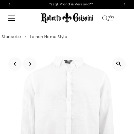
*zzgl. Pfand & Versand**
Direkt zum Inhalt
Startseite
›
Leinen Hemd Style