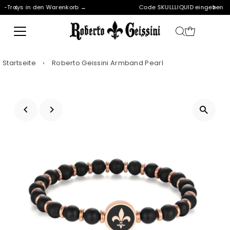
 →
Code SKULLLIQUID eingeben → 2 Trays GRATIS!* 🎁
Direkt zum Inhalt
Startseite
›
Roberto Geissini Armband Pearl