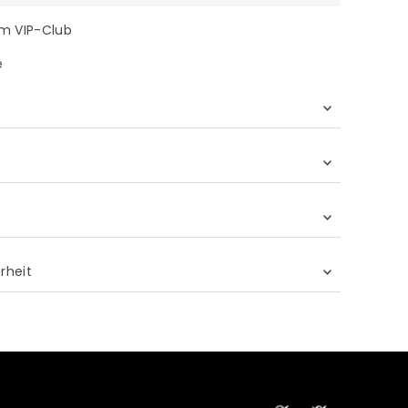
im VIP-Club
e
rheit