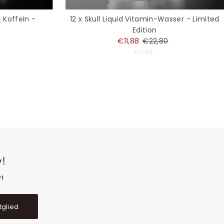
& Koffein -
12 x Skull Liquid Vitamin-Wasser - Limited
n
Edition
is
rer
Angebotspreis
€11,88
Regulärer
€22,80
reis
Preis
Stückpreis
pro
€1,74
/
l
!
!
tglied