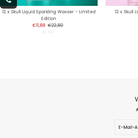
12 x Skull Liquid Sparkling Wasser - Limited
12 x Skull
Edition
Angebotspreis
€11,88
Regulärer
€22,80
Preis
Stückpreis
pro
€1,74
/
l
E-
Mail-
Adresse