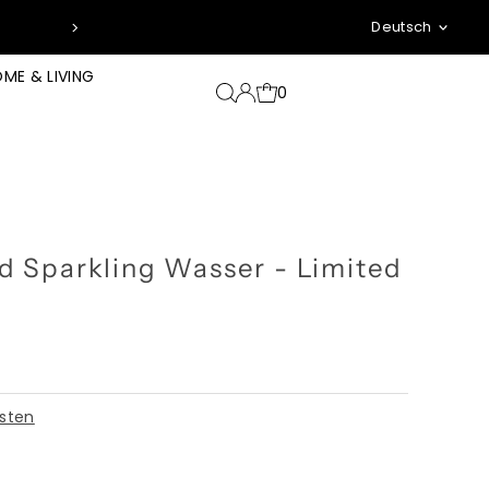
Sprache
Deutsch
ME & LIVING
0
uid Sparkling Wasser - Limited
sten