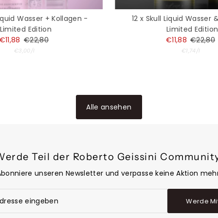
 Liquid Wasser + Kollagen -
12 x Skull Liquid Wasser 
Limited Edition
Limited Editio
Angebotspreis
€11,88
Regulärer
€22,80
Angebotspre
€11,88
Regulä
€22,80
Preis
Stückpreis
Preis
Stückp
pro
pro
€3,00
/
l
€1,74
/
l
Alle ansehen
Werde Teil der Roberto Geissini Community
Abonniere unseren Newsletter und verpasse keine Aktion mehr
Werde Mi