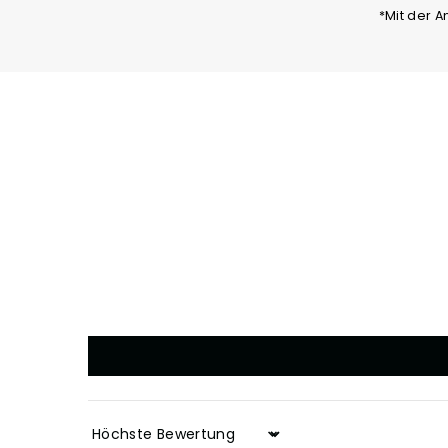
eingeben
*Mit der 
Sort by