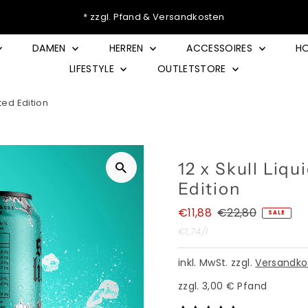
🥤 Skull Liquid Deal – Jede Dose nur 99 Cent*
DAMEN
HERREN
ACCESSOIRES
HO
LIFESTYLE
OUTLETSTORE
ted Edition
12 x Skull Liq
Edition
Angebotspreis
€11,88
Regulärer
€22,80
SALE
Preis
Stückpreis
pro
€1,74
/
l
inkl. MwSt. zzgl.
Versandko
zzgl. 3,00 € Pfand