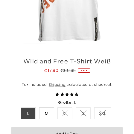
Wild and Free T-Shirt Weiß
Sale
€17,90
Regular
€69,95
SALE
Price
Price
Tax included.
Shipping
calculated at checkout.
Größe:
L
L
M
XL
S
2XL
Variant sold out or unavailable
Variant sold out or una
Variant sold o