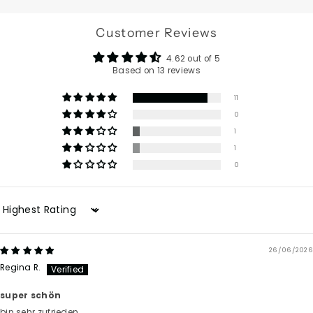
Customer Reviews
4.62 out of 5
Based on 13 reviews
11
0
1
1
0
Sort by
26/06/2026
Regina R.
super schön
bin sehr zufrieden.