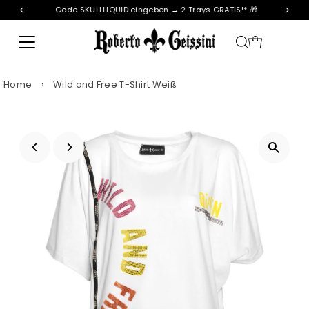
Code SKULLLIQUID eingeben → 2 Trays GRATIS!* 🎁
Skip to content
Home
›
Wild and Free T-Shirt Weiß